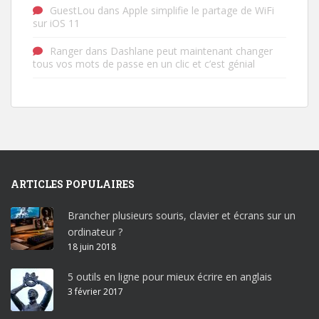
GuestLou
dans
Apple simplifie le partage de WiFi
sur iOS 11
Ranger
dans
Dashlane peut maintenant changer
tous vos mots de passe en un clic et c’est génial
ARTICLES POPULAIRES
Brancher plusieurs souris, clavier et écrans sur un
ordinateur ?
18 juin 2018
5 outils en ligne pour mieux écrire en anglais
3 février 2017