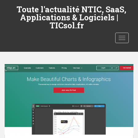
S
Toute l'actualité NTIC, SaaS,
k
Applications & Logiciels |
i
TICsol.fr
p
t
TOGGLE
o
m
a
i
n
c
o
n
t
e
n
t