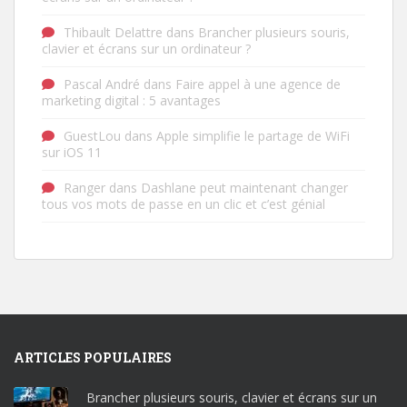
Thibault Delattre
dans
Brancher plusieurs souris,
clavier et écrans sur un ordinateur ?
Pascal André
dans
Faire appel à une agence de
marketing digital : 5 avantages
GuestLou
dans
Apple simplifie le partage de WiFi
sur iOS 11
Ranger
dans
Dashlane peut maintenant changer
tous vos mots de passe en un clic et c’est génial
ARTICLES POPULAIRES
Brancher plusieurs souris, clavier et écrans sur un