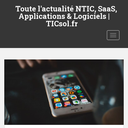
S
Toute l'actualité NTIC, SaaS,
k
Applications & Logiciels |
i
TICsol.fr
p
t
TOGGLE
o
m
a
i
n
c
o
n
t
e
n
t