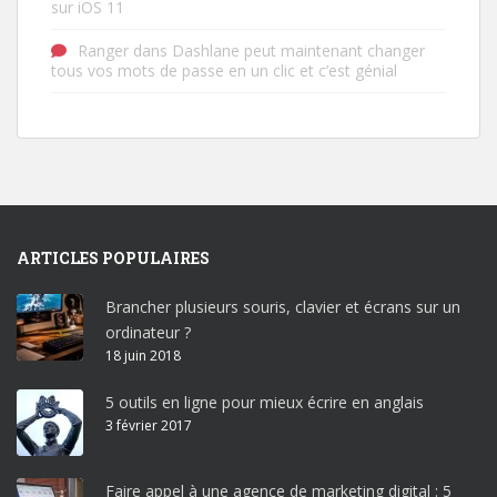
sur iOS 11
Ranger
dans
Dashlane peut maintenant changer
tous vos mots de passe en un clic et c’est génial
ARTICLES POPULAIRES
Brancher plusieurs souris, clavier et écrans sur un
ordinateur ?
18 juin 2018
5 outils en ligne pour mieux écrire en anglais
3 février 2017
Faire appel à une agence de marketing digital : 5