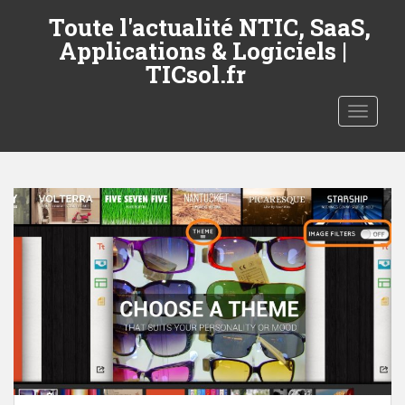
S
Toute l'actualité NTIC, SaaS,
k
Applications & Logiciels |
i
TICsol.fr
p
t
TOGGLE
o
m
a
i
n
c
o
n
t
e
n
t