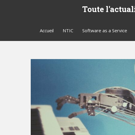
S
Toute l'actual
k
i
p
Accueil
NTIC
Software as a Service
t
o
m
a
i
n
c
o
n
t
e
n
t