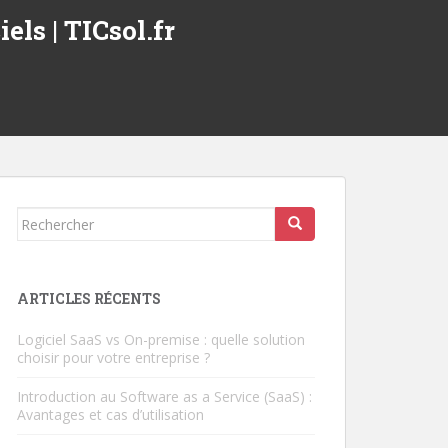
els | TICsol.fr
Rechercher...
ARTICLES RÉCENTS
Logiciel SaaS vs On-premise : quelle solution
choisir pour votre entreprise ?
Introduction au Software as a Service (SaaS) :
Avantages et cas d’utilisation