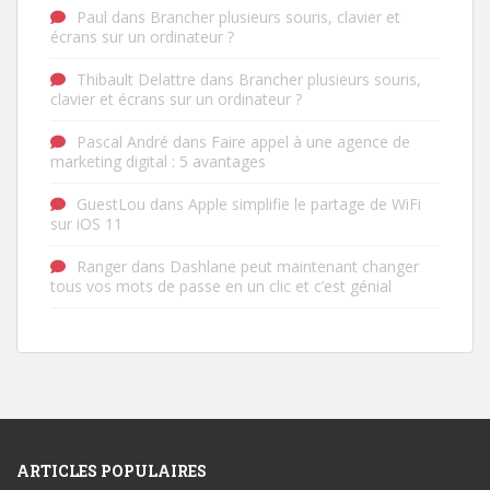
Paul
dans
Brancher plusieurs souris, clavier et
écrans sur un ordinateur ?
Thibault Delattre
dans
Brancher plusieurs souris,
clavier et écrans sur un ordinateur ?
Pascal André
dans
Faire appel à une agence de
marketing digital : 5 avantages
GuestLou
dans
Apple simplifie le partage de WiFi
sur iOS 11
Ranger
dans
Dashlane peut maintenant changer
tous vos mots de passe en un clic et c’est génial
ARTICLES POPULAIRES