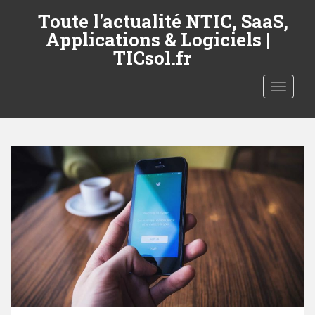
S
Toute l'actualité NTIC, SaaS,
k
Applications & Logiciels |
i
TICsol.fr
p
t
TOGGLE
o
m
a
i
n
c
o
n
t
e
n
t