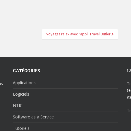
Voyagez relax avec l’appli Travel Butler
CATÉGORIES
L
Applications
ns
Ti
te
Logiciels
as
NTIC
Ti
Software as a Service
Tutoriels