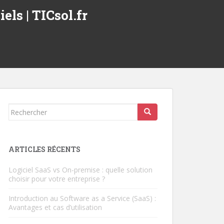
els | TICsol.fr
Rechercher...
ARTICLES RÉCENTS
Logiciel SaaS vs On-premise : quelle solution
choisir pour votre entreprise ?
Introduction au Software as a Service (SaaS) :
Avantages et cas d’utilisation