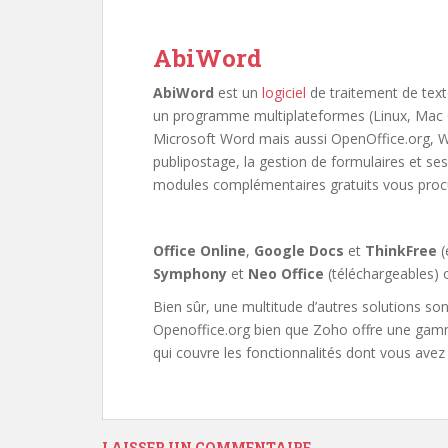
AbiWord
AbiWord
est un
logiciel
de traitement de texte
un programme multiplateformes (Linux, Mac
Microsoft Word mais aussi OpenOffice.org, Wo
publipostage, la gestion de formulaires et s
modules complémentaires gratuits vous procu
Office Online
,
Google Docs
et
ThinkFree
(
Symphony
et
Neo Office
(téléchargeables) o
Bien sûr, une multitude d’autres solutions so
Openoffice.org bien que Zoho offre une gamme 
qui couvre les fonctionnalités dont vous avez 
LAISSER UN COMMENTAIRE